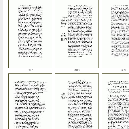
307
308
309