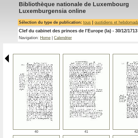
Bibliothèque nationale de Luxembourg
Luxemburgensia online
Sélection du type de publication:
tous
|
quotidiens et hebdomad
Clef du cabinet des princes de l'Europe (la) - 30/12/1713
Navigation:
Home
|
Calendrier
40
41
42