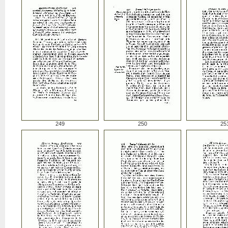
249
250
25