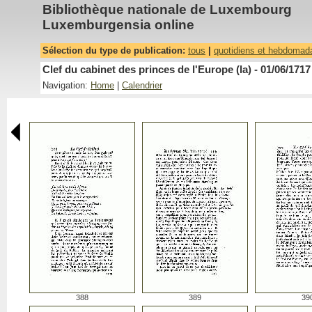
Bibliothèque nationale de Luxembourg
Luxemburgensia online
Sélection du type de publication:
tous
|
quotidiens et hebdomad
Clef du cabinet des princes de l'Europe (la) - 01/06/1717
Navigation:
Home
|
Calendrier
388
389
39