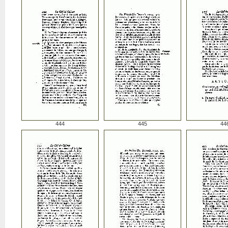
444
445
44