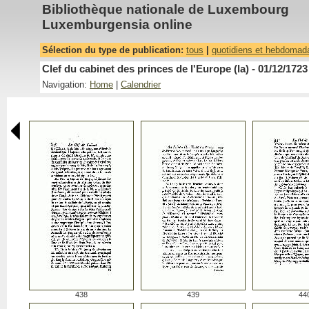
Bibliothèque nationale de Luxembourg
Luxemburgensia online
Sélection du type de publication:
tous
|
quotidiens et hebdomad
Clef du cabinet des princes de l'Europe (la) - 01/12/1723
Navigation:
Home
|
Calendrier
438
439
44