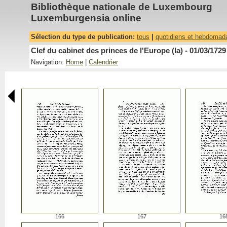
Bibliothèque nationale de Luxembourg
Luxemburgensia online
Sélection du type de publication:
tous
|
quotidiens et hebdomad
Clef du cabinet des princes de l'Europe (la) - 01/03/1729
Navigation:
Home
|
Calendrier
166
167
16