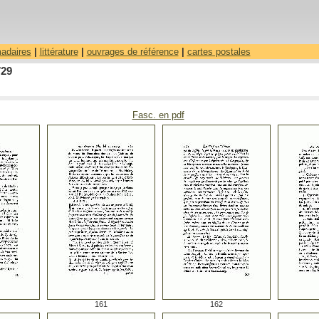
madaires
|
littérature
|
ouvrages de référence
|
cartes postales
729
Fasc. en pdf
161
162