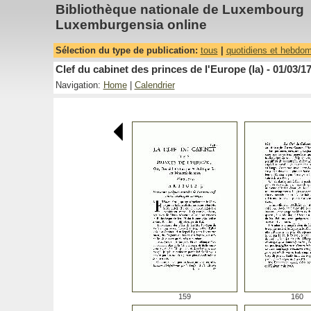
Bibliothèque nationale de Luxembourg
Luxemburgensia online
Sélection du type de publication:
tous
|
quotidiens et hebdo
Clef du cabinet des princes de l'Europe (la) - 01/03/1
Navigation:
Home
|
Calendrier
159
160