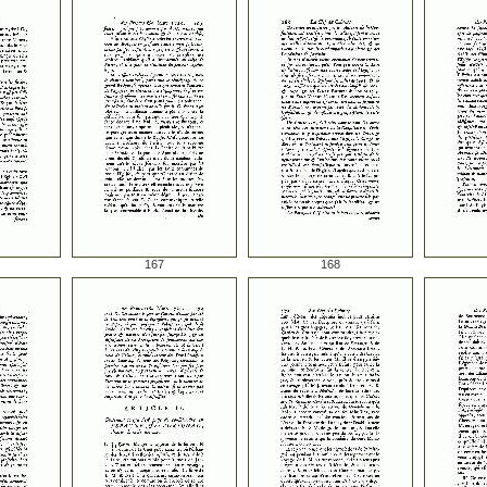
167
168