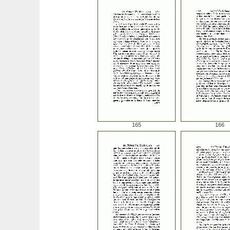
165
166