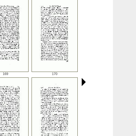
169
170