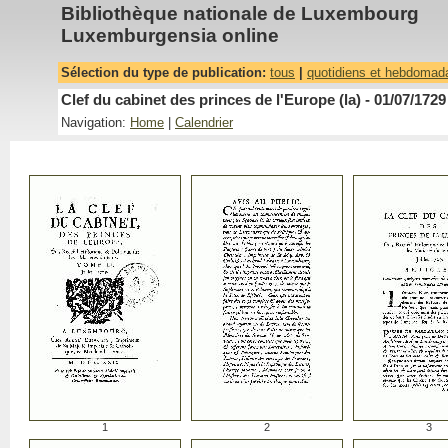
Bibliothèque nationale de Luxembourg
Luxemburgensia online
Sélection du type de publication:
tous
|
quotidiens et hebdomad
Clef du cabinet des princes de l'Europe (la) - 01/07/1729
Navigation:
Home
|
Calendrier
1
2
3