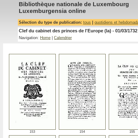
Bibliothèque nationale de Luxembourg
Luxemburgensia online
Sélection du type de publication:
tous
|
quotidiens et hebdomad
Clef du cabinet des princes de l'Europe (la) - 01/03/1732
Navigation:
Home
|
Calendrier
153
154
155