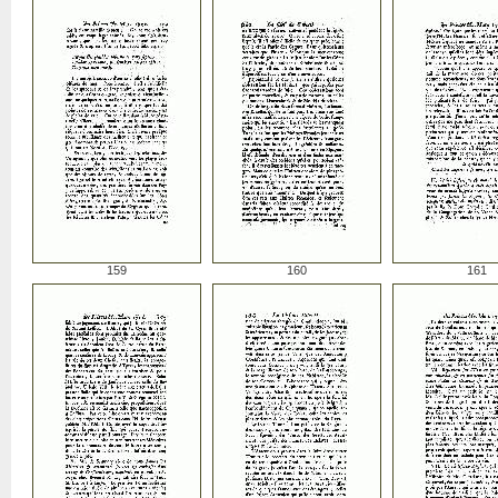
159
160
161