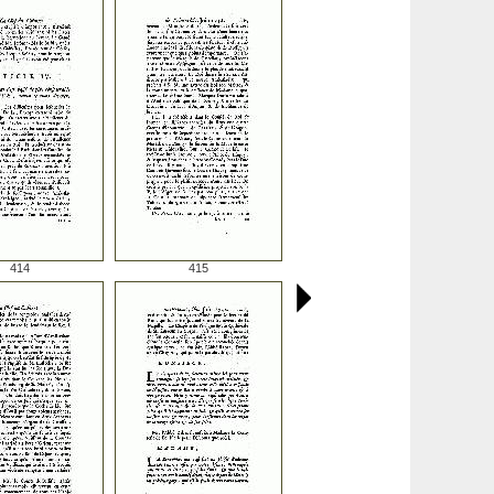
414
415