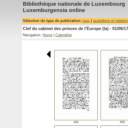
Bibliothèque nationale de Luxembourg
Luxemburgensia online
Sélection du type de publication:
tous
|
quotidiens et hebdo
Clef du cabinet des princes de l'Europe (la) - 01/06/1
Navigation:
Home
|
Calendrier
404
405