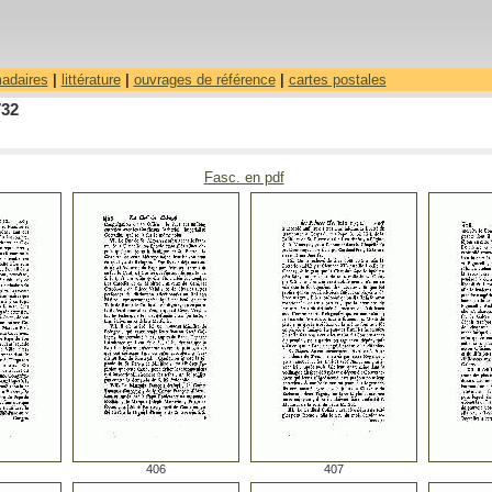
madaires
|
littérature
|
ouvrages de référence
|
cartes postales
732
Fasc. en pdf
406
407