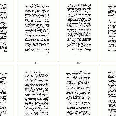
412
413