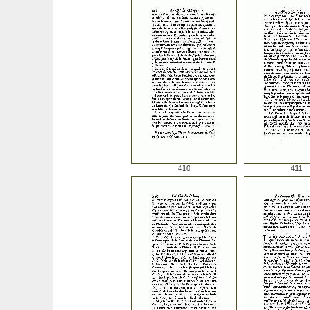
410
411