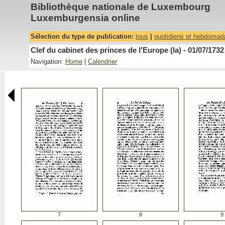
Bibliothèque nationale de Luxembourg
Luxemburgensia online
Sélection du type de publication:
tous
|
quotidiens et hebdomad
Clef du cabinet des princes de l'Europe (la) - 01/07/1732
Navigation:
Home
|
Calendrier
7
8
9