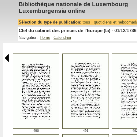
Bibliothèque nationale de Luxembourg
Luxemburgensia online
Sélection du type de publication:
tous
|
quotidiens et hebdomad
Clef du cabinet des princes de l'Europe (la) - 01/12/1736
Navigation:
Home
|
Calendrier
490
491
49