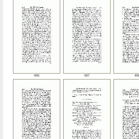
496
497
49