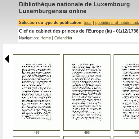
Bibliothèque nationale de Luxembourg
Luxemburgensia online
Sélection du type de publication:
tous
|
quotidiens et hebdomad
Clef du cabinet des princes de l'Europe (la) - 01/12/1736
Navigation:
Home
|
Calendrier
495
496
49