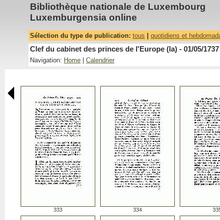
Bibliothèque nationale de Luxembourg
Luxemburgensia online
Sélection du type de publication:
tous
|
quotidiens et hebdomad
Clef du cabinet des princes de l'Europe (la) - 01/05/1737
Navigation:
Home
|
Calendrier
333
334
33