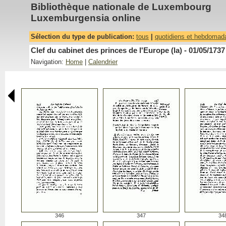
Bibliothèque nationale de Luxembourg
Luxemburgensia online
Sélection du type de publication:
tous
|
quotidiens et hebdomad
Clef du cabinet des princes de l'Europe (la) - 01/05/1737
Navigation:
Home
|
Calendrier
346
347
34