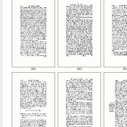
362
363
36