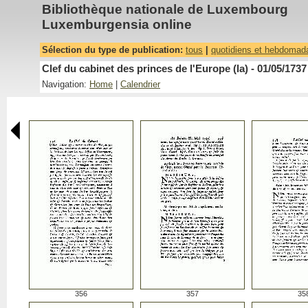
Bibliothèque nationale de Luxembourg
Luxemburgensia online
Sélection du type de publication:
tous
|
quotidiens et hebdomad
Clef du cabinet des princes de l'Europe (la) - 01/05/1737
Navigation:
Home
|
Calendrier
356
357
35