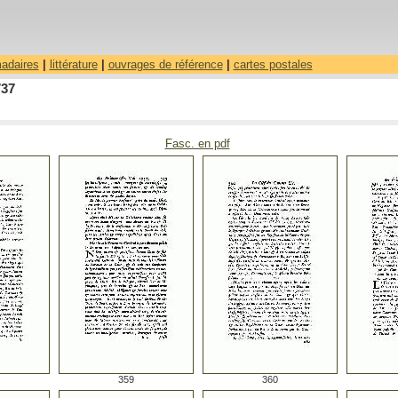
madaires
|
littérature
|
ouvrages de référence
|
cartes postales
737
Fasc. en pdf
359
360