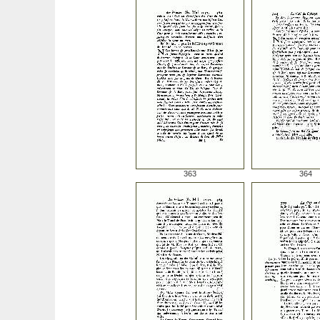
363
364