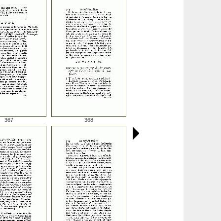
367
368