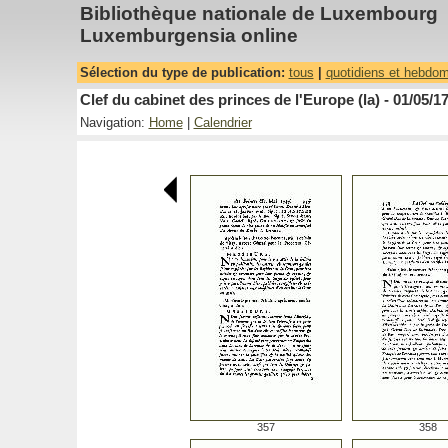
Bibliothèque nationale de Luxembourg
Luxemburgensia online
Sélection du type de publication:
tous
|
quotidiens et hebdo
Clef du cabinet des princes de l'Europe (la) - 01/05/1
Navigation:
Home
|
Calendrier
357
358