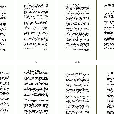
365
366