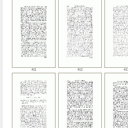
411
412
41