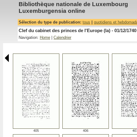
Bibliothèque nationale de Luxembourg
Luxemburgensia online
Sélection du type de publication:
tous
|
quotidiens et hebdomad
Clef du cabinet des princes de l'Europe (la) - 01/12/1740
Navigation:
Home
|
Calendrier
405
406
40