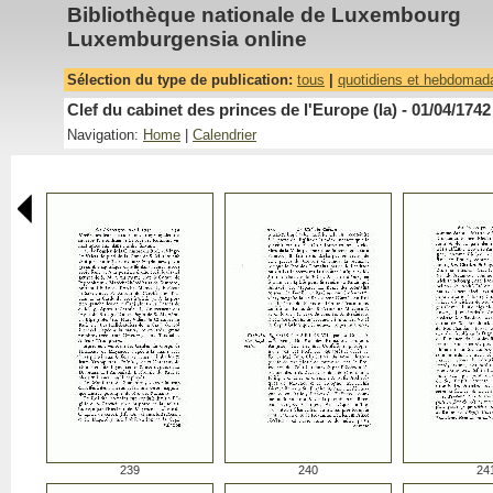
Bibliothèque nationale de Luxembourg
Luxemburgensia online
Sélection du type de publication:
tous
|
quotidiens et hebdomad
Clef du cabinet des princes de l'Europe (la) - 01/04/1742
Navigation:
Home
|
Calendrier
239
240
24