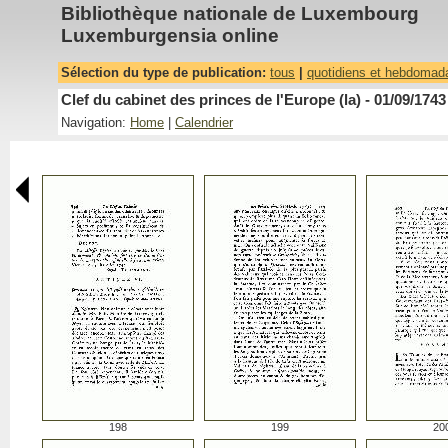
Bibliothèque nationale de Luxembourg
Luxemburgensia online
Sélection du type de publication:
tous
|
quotidiens et hebdomad
Clef du cabinet des princes de l'Europe (la) - 01/09/1743
Navigation:
Home
|
Calendrier
198
199
20