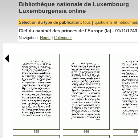
Bibliothèque nationale de Luxembourg
Luxemburgensia online
Sélection du type de publication:
tous
|
quotidiens et hebdomad
Clef du cabinet des princes de l'Europe (la) - 01/11/1743
Navigation:
Home
|
Calendrier
355
356
35