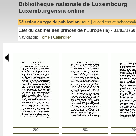
Bibliothèque nationale de Luxembourg
Luxemburgensia online
Sélection du type de publication:
tous
|
quotidiens et hebdomad
Clef du cabinet des princes de l'Europe (la) - 01/03/1750
Navigation:
Home
|
Calendrier
202
203
20