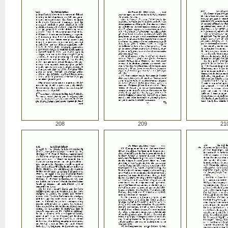
208
209
21