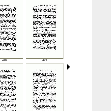
448
449