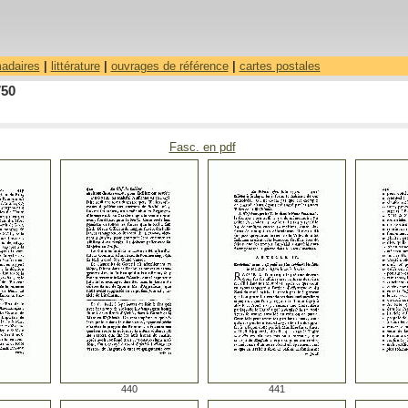
madaires
|
littérature
|
ouvrages de référence
|
cartes postales
750
Fasc. en pdf
440
441