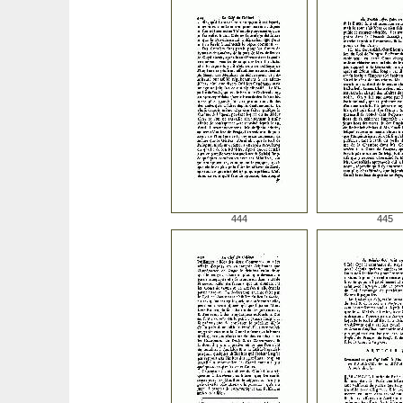
444
445