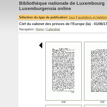
Bibliothèque nationale de Luxembourg
Luxemburgensia online
Sélection du type de publication:
tous
|
quotidiens et hebdo
Clef du cabinet des princes de l'Europe (la) - 01/06/1
Navigation:
Home
|
Calendrier
438
439