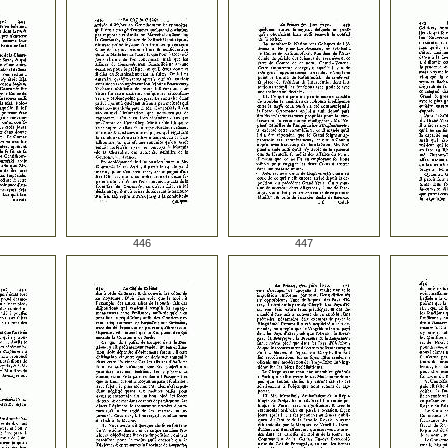
446
447