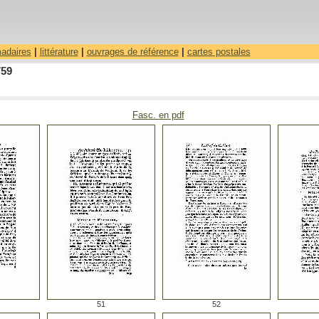
madaires
|
littérature
|
ouvrages de référence
|
cartes postales
759
Fasc. en pdf
51
52