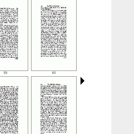
59
60