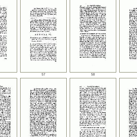
57
58