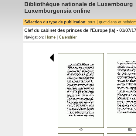
Bibliothèque nationale de Luxembourg
Luxemburgensia online
Sélection du type de publication:
tous
|
quotidiens et hebdo
Clef du cabinet des princes de l'Europe (la) - 01/07/1
Navigation:
Home
|
Calendrier
49
50