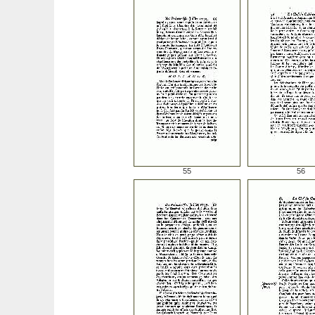
55
56