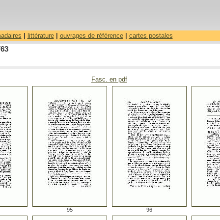
madaires
|
littérature
|
ouvrages de référence
|
cartes postales
763
Fasc. en pdf
95
96