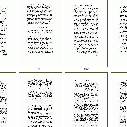
101
102