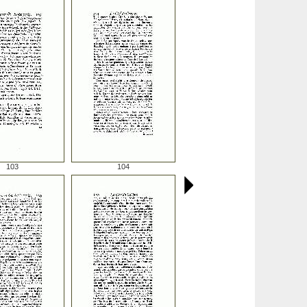
103
104