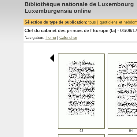
Bibliothèque nationale de Luxembourg
Luxemburgensia online
Sélection du type de publication:
tous
|
quotidiens et hebdo
Clef du cabinet des princes de l'Europe (la) - 01/08/1
Navigation:
Home
|
Calendrier
93
94