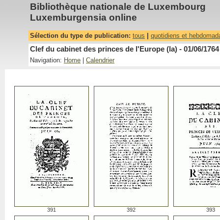
Bibliothèque nationale de Luxembourg
Luxemburgensia online
Sélection du type de publication:
tous
|
quotidiens et hebdomad
Clef du cabinet des princes de l'Europe (la) - 01/06/1764
Navigation:
Home
|
Calendrier
391
392
393