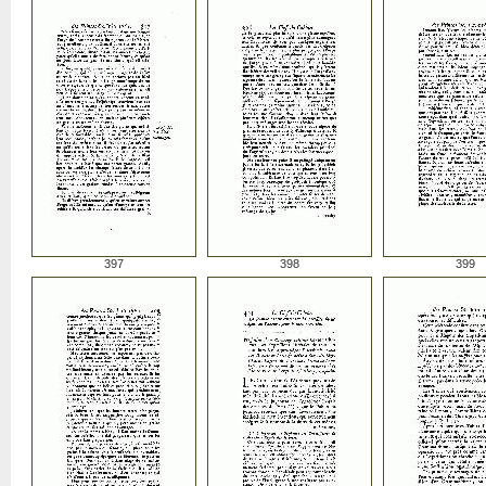
397
398
399