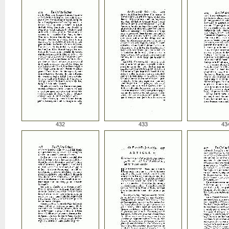
432
433
43