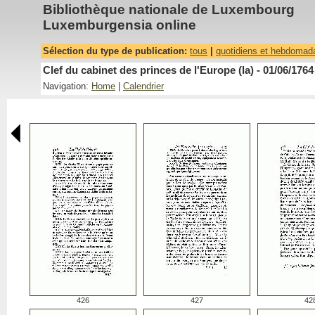
Bibliothèque nationale de Luxembourg
Luxemburgensia online
Sélection du type de publication:
tous
|
quotidiens et hebdomad
Clef du cabinet des princes de l'Europe (la) - 01/06/1764
Navigation:
Home
|
Calendrier
426
427
42