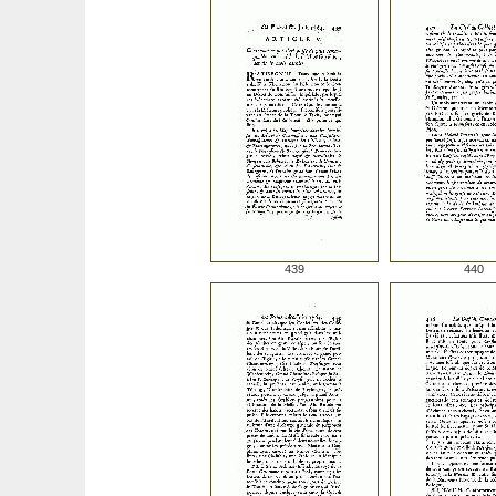
439
440