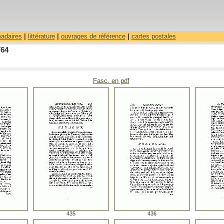
madaires
|
littérature
|
ouvrages de référence
|
cartes postales
764
Fasc. en pdf
435
436