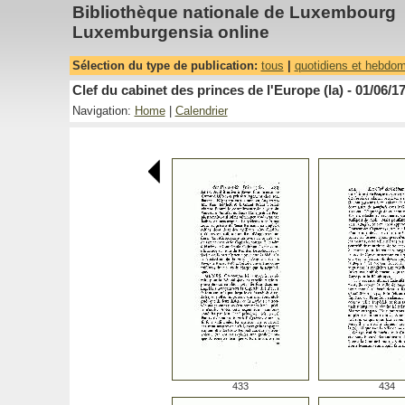
Bibliothèque nationale de Luxembourg
Luxemburgensia online
Sélection du type de publication:
tous
|
quotidiens et hebdo
Clef du cabinet des princes de l'Europe (la) - 01/06/1
Navigation:
Home
|
Calendrier
433
434