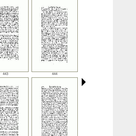
443
444