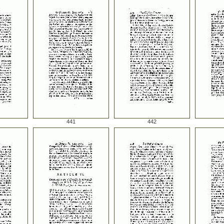
441
442