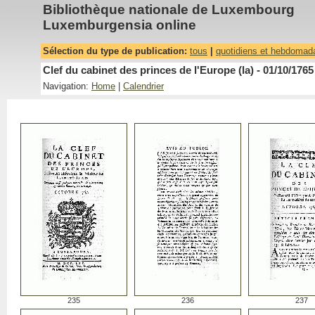
Bibliothèque nationale de Luxembourg
Luxemburgensia online
Sélection du type de publication:
tous
|
quotidiens et hebdomad
Clef du cabinet des princes de l'Europe (la) - 01/10/1765
Navigation:
Home
|
Calendrier
235
236
237