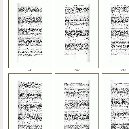
241
242
243