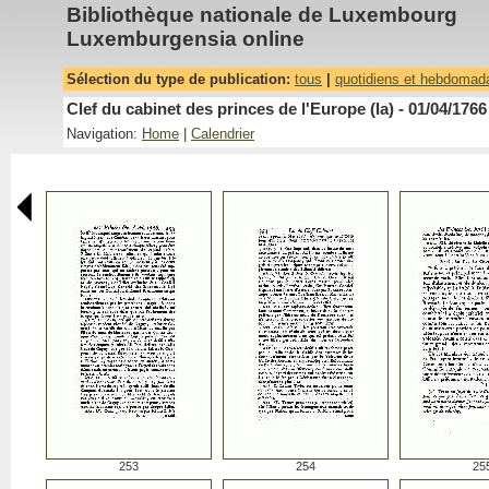
Bibliothèque nationale de Luxembourg
Luxemburgensia online
Sélection du type de publication:
tous
|
quotidiens et hebdomad
Clef du cabinet des princes de l'Europe (la) - 01/04/1766
Navigation:
Home
|
Calendrier
253
254
25