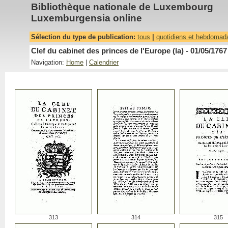
Bibliothèque nationale de Luxembourg
Luxemburgensia online
Sélection du type de publication:
tous
|
quotidiens et hebdomad
Clef du cabinet des princes de l'Europe (la) - 01/05/1767
Navigation:
Home
|
Calendrier
313
314
315