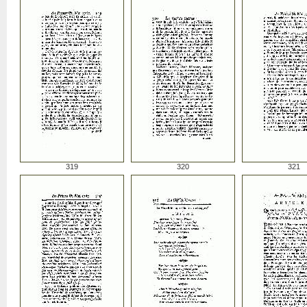
319
320
321