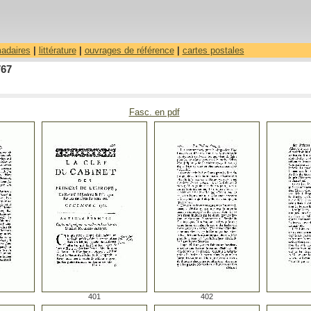
madaires
|
littérature
|
ouvrages de référence
|
cartes postales
767
Fasc. en pdf
401
402