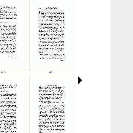
409
410