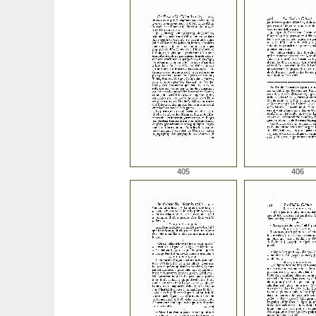
405
406