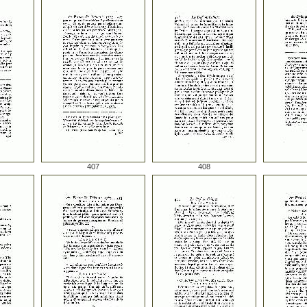
407
408