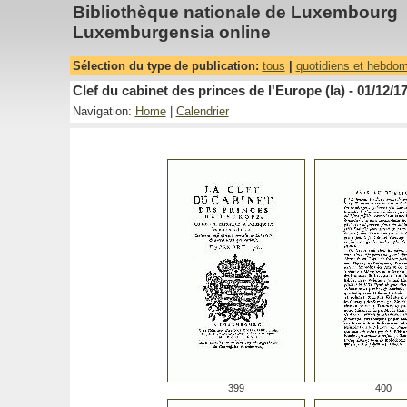
Bibliothèque nationale de Luxembourg
Luxemburgensia online
Sélection du type de publication:
tous
|
quotidiens et hebdo
Clef du cabinet des princes de l'Europe (la) - 01/12/1
Navigation:
Home
|
Calendrier
399
400