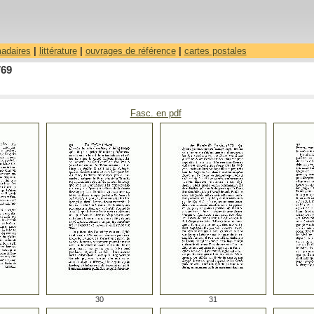
madaires
|
littérature
|
ouvrages de référence
|
cartes postales
769
Fasc. en pdf
30
31