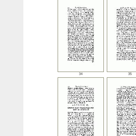
34
35