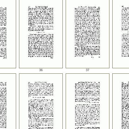
36
37