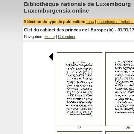
Bibliothèque nationale de Luxembourg
Luxemburgensia online
Sélection du type de publication:
tous
|
quotidiens et hebdo
Clef du cabinet des princes de l'Europe (la) - 01/01/1
Navigation:
Home
|
Calendrier
28
29