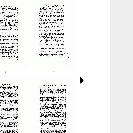
38
39