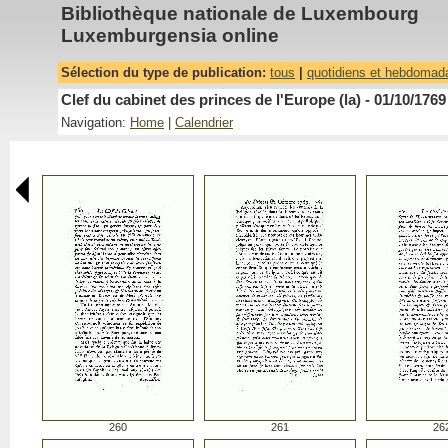
Bibliothèque nationale de Luxembourg
Luxemburgensia online
Sélection du type de publication:
tous
|
quotidiens et hebdomad
Clef du cabinet des princes de l'Europe (la) - 01/10/1769
Navigation:
Home
|
Calendrier
260
261
26