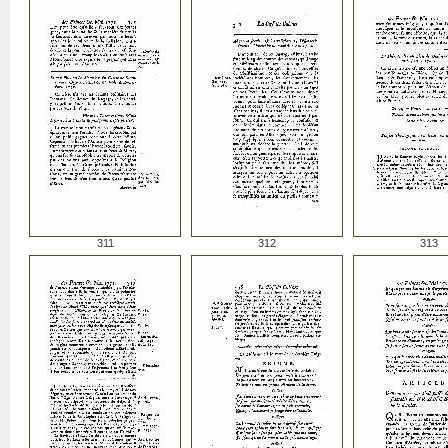
311
312
313