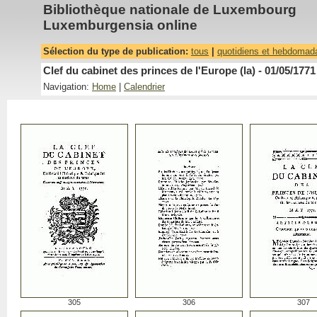
Bibliothèque nationale de Luxembourg
Luxemburgensia online
Sélection du type de publication:
tous
|
quotidiens et hebdomad
Clef du cabinet des princes de l'Europe (la) - 01/05/1771
Navigation:
Home
|
Calendrier
305
306
307