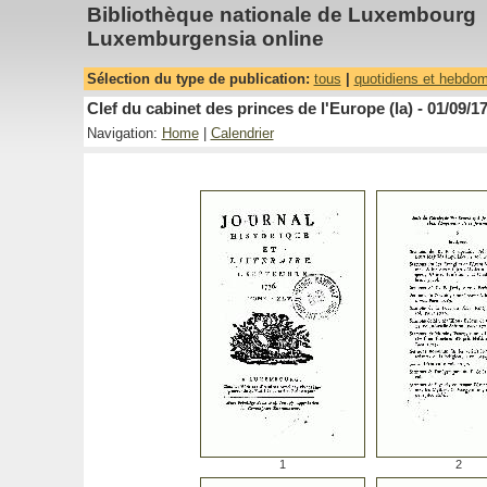
Bibliothèque nationale de Luxembourg
Luxemburgensia online
Sélection du type de publication:
tous
|
quotidiens et hebdo
Clef du cabinet des princes de l'Europe (la) - 01/09/1
Navigation:
Home
|
Calendrier
1
2