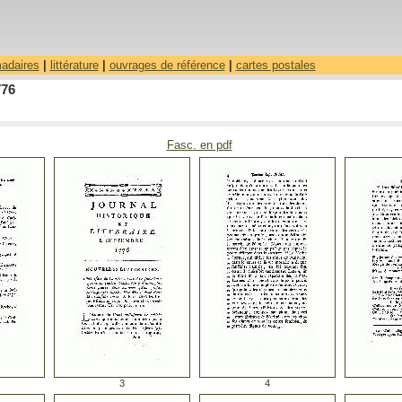
madaires
|
littérature
|
ouvrages de référence
|
cartes postales
776
Fasc. en pdf
3
4