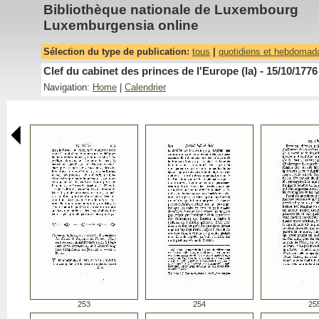
Bibliothèque nationale de Luxembourg
Luxemburgensia online
Sélection du type de publication:
tous
|
quotidiens et hebdomad
Clef du cabinet des princes de l'Europe (la) - 15/10/1776
Navigation:
Home
|
Calendrier
253
254
25