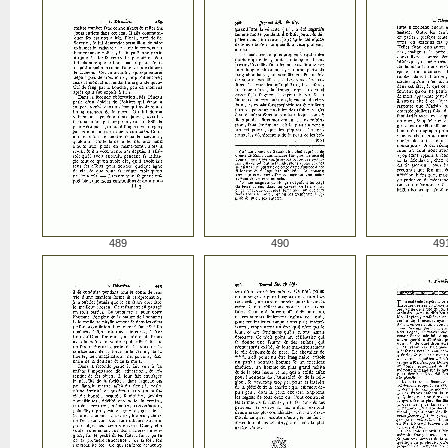
489
490
49