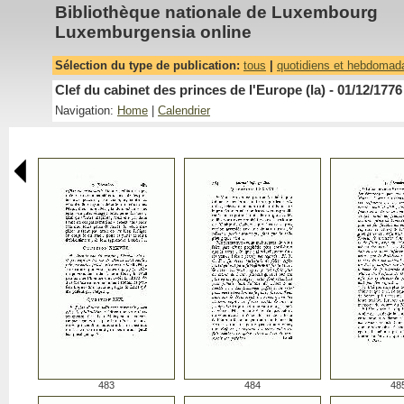
Bibliothèque nationale de Luxembourg
Luxemburgensia online
Sélection du type de publication:
tous
|
quotidiens et hebdomad
Clef du cabinet des princes de l'Europe (la) - 01/12/1776
Navigation:
Home
|
Calendrier
483
484
48