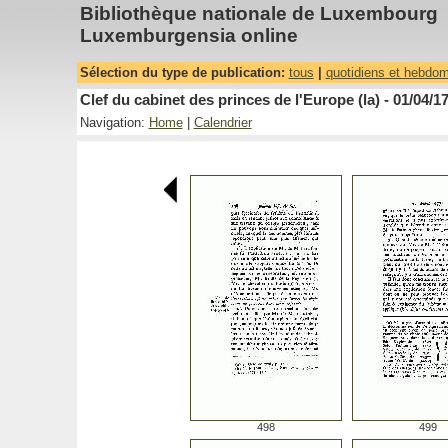
Bibliothèque nationale de Luxembourg
Luxemburgensia online
Sélection du type de publication:
tous
|
quotidiens et hebdo
Clef du cabinet des princes de l'Europe (la) - 01/04/1
Navigation:
Home
|
Calendrier
498
499