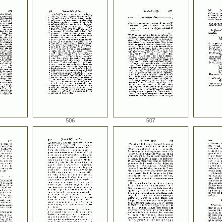
506
507