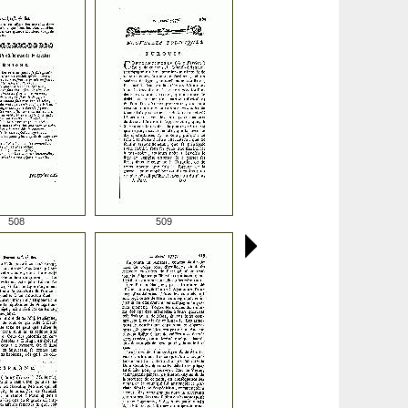
508
509