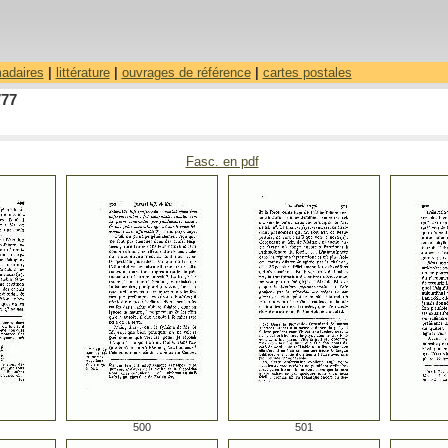
madaires
|
littérature
|
ouvrages de référence
|
cartes postales
777
Fasc. en pdf
500
501