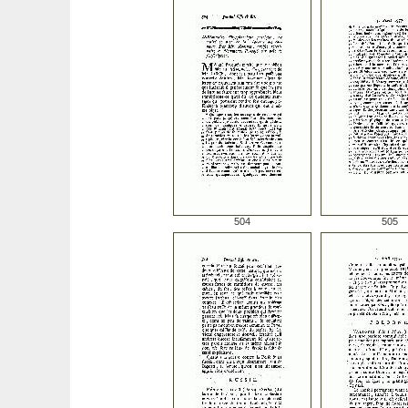
504
505