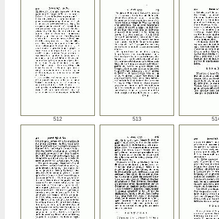
512
513
51