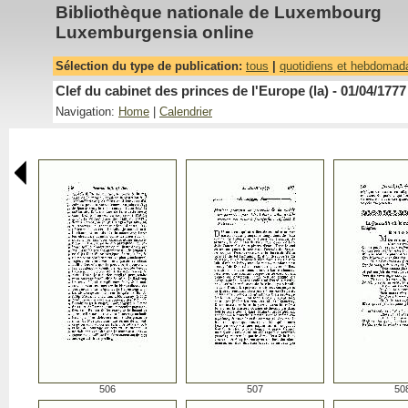
Bibliothèque nationale de Luxembourg
Luxemburgensia online
Sélection du type de publication:
tous
|
quotidiens et hebdomad
Clef du cabinet des princes de l'Europe (la) - 01/04/1777
Navigation:
Home
|
Calendrier
506
507
50