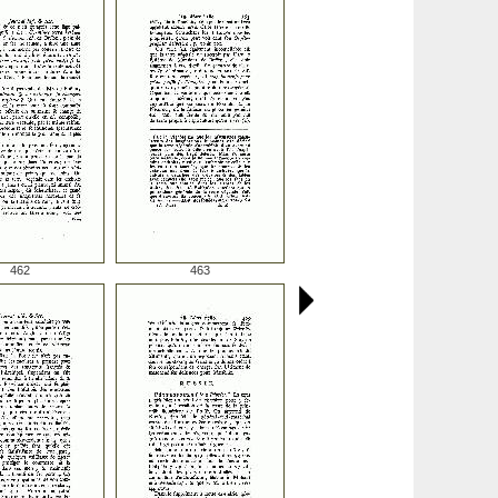
462
463