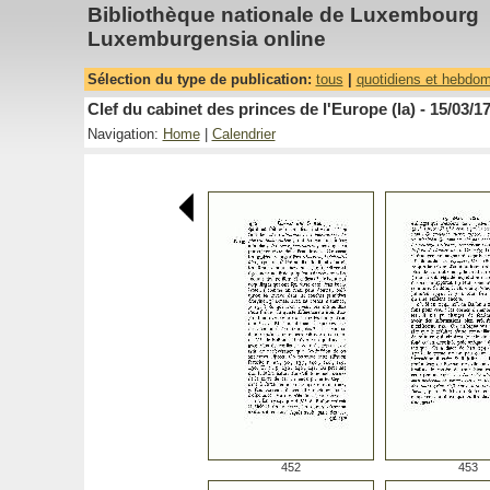
Bibliothèque nationale de Luxembourg
Luxemburgensia online
Sélection du type de publication:
tous
|
quotidiens et hebdo
Clef du cabinet des princes de l'Europe (la) - 15/03/1
Navigation:
Home
|
Calendrier
452
453