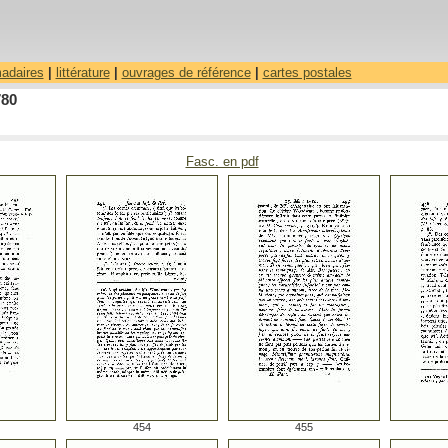
madaires
|
littérature
|
ouvrages de référence
|
cartes postales
780
Fasc. en pdf
454
455