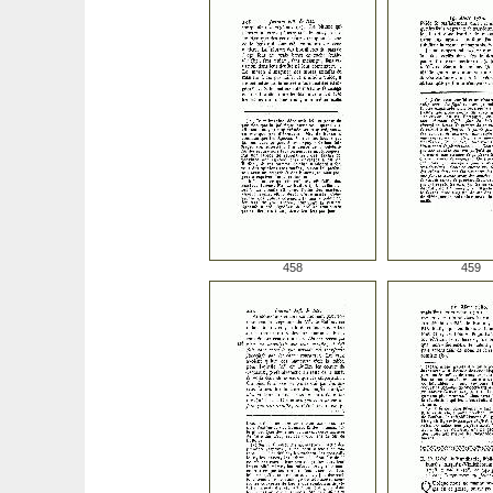
458
459