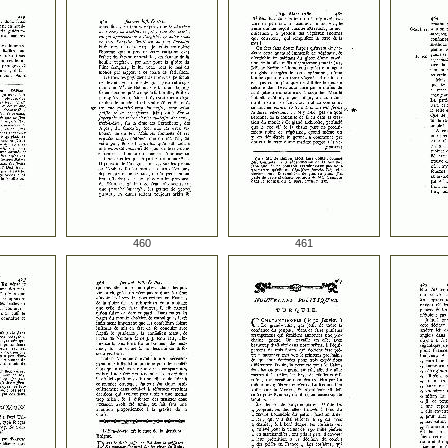
460
461