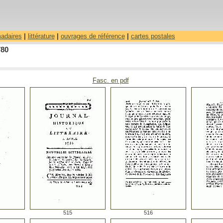
madaires
|
littérature
|
ouvrages de référence
|
cartes postales
780
Fasc. en pdf
515
516