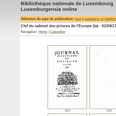
Bibliothèque nationale de Luxembourg
Luxemburgensia online
Sélection du type de publication:
tous
|
quotidiens et hebdo
Clef du cabinet des princes de l'Europe (la) - 01/04/1
Navigation:
Home
|
Calendrier
513
514