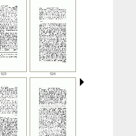
523
524