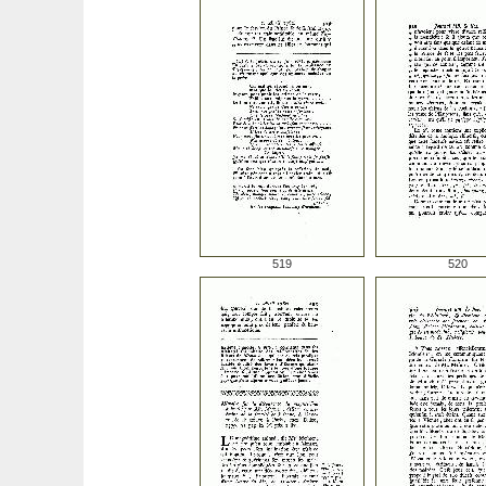
519
520