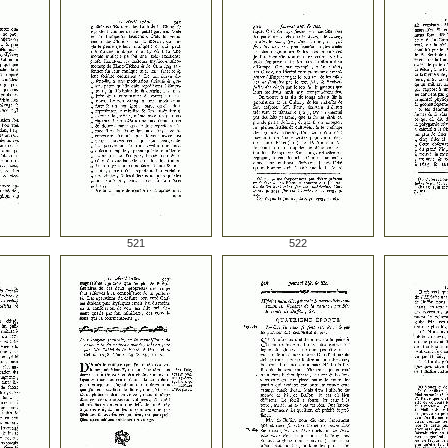
521
522