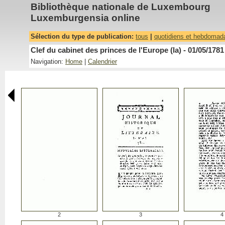
Bibliothèque nationale de Luxembourg
Luxemburgensia online
Sélection du type de publication:
tous
|
quotidiens et hebdomad
Clef du cabinet des princes de l'Europe (la) - 01/05/1781
Navigation:
Home
|
Calendrier
2
3
4