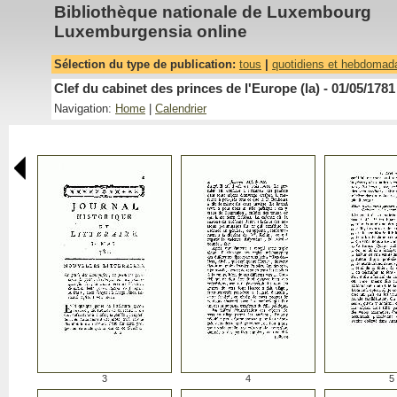
Bibliothèque nationale de Luxembourg
Luxemburgensia online
Sélection du type de publication:
tous
|
quotidiens et hebdomad
Clef du cabinet des princes de l'Europe (la) - 01/05/1781
Navigation:
Home
|
Calendrier
3
4
5