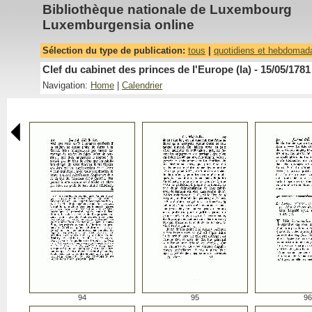
Bibliothèque nationale de Luxembourg
Luxemburgensia online
Sélection du type de publication:
tous
|
quotidiens et hebdomad
Clef du cabinet des princes de l'Europe (la) - 15/05/1781
Navigation:
Home
|
Calendrier
94
95
96