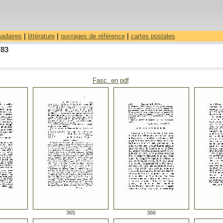
madaires
|
littérature
|
ouvrages de référence
|
cartes postales
783
Fasc. en pdf
365
366