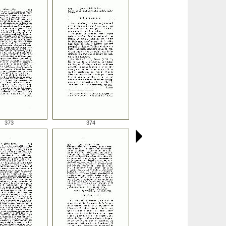
373
374