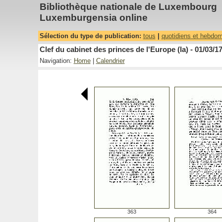
Bibliothèque nationale de Luxembourg
Luxemburgensia online
Sélection du type de publication:
tous
|
quotidiens et hebdo
Clef du cabinet des princes de l'Europe (la) - 01/03/1
Navigation:
Home
|
Calendrier
363
364