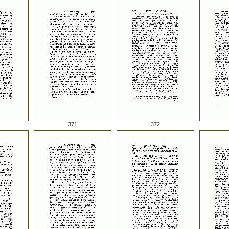
371
372