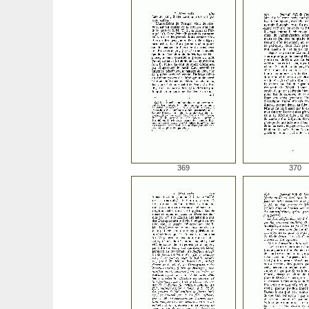
369
370