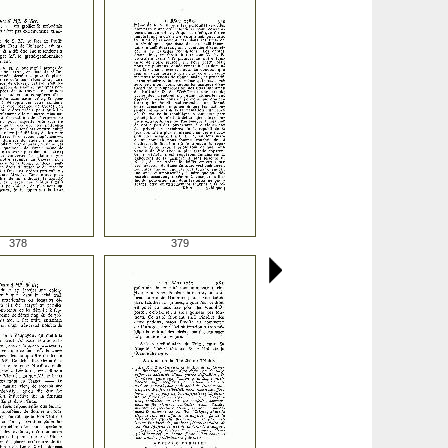
378
379