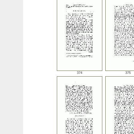
374
375