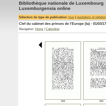
Bibliothèque nationale de Luxembourg
Luxemburgensia online
Sélection du type de publication:
tous
|
quotidiens et hebdo
Clef du cabinet des princes de l'Europe (la) - 01/03/1
Navigation:
Home
|
Calendrier
368
369