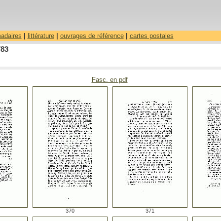
madaires
|
littérature
|
ouvrages de référence
|
cartes postales
783
Fasc. en pdf
370
371