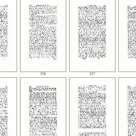
376
377