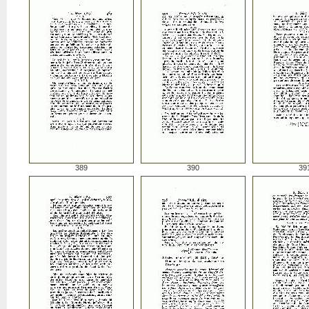
389
390
39