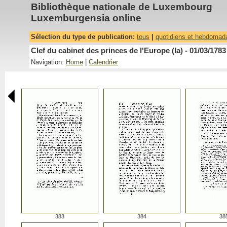
Bibliothèque nationale de Luxembourg
Luxemburgensia online
Sélection du type de publication:
tous
|
quotidiens et hebdomad
Clef du cabinet des princes de l'Europe (la) - 01/03/1783
Navigation:
Home
|
Calendrier
383
384
38