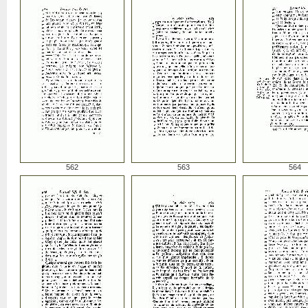
562
563
564