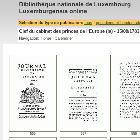
Bibliothèque nationale de Luxembourg
Luxemburgensia online
Sélection du type de publication:
tous
|
quotidiens et hebdomad
Clef du cabinet des princes de l'Europe (la) - 15/08/1783
Navigation:
Home
|
Calendrier
556
557
558