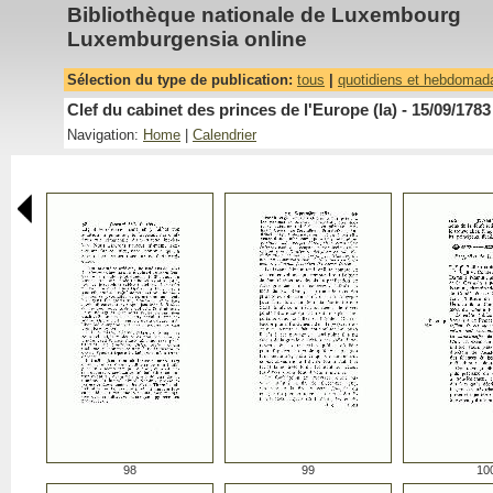
Bibliothèque nationale de Luxembourg
Luxemburgensia online
Sélection du type de publication:
tous
|
quotidiens et hebdomad
Clef du cabinet des princes de l'Europe (la) - 15/09/1783
Navigation:
Home
|
Calendrier
98
99
10